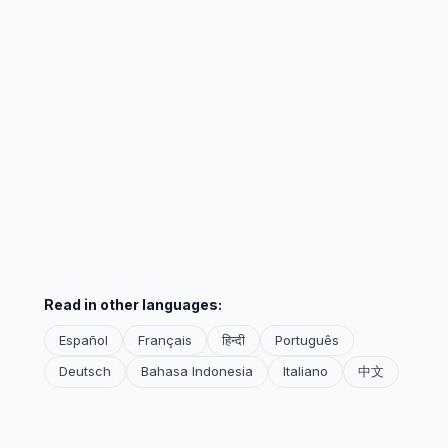
Read in other languages:
Español
Français
हिन्दी
Português
Deutsch
Bahasa Indonesia
Italiano
中文