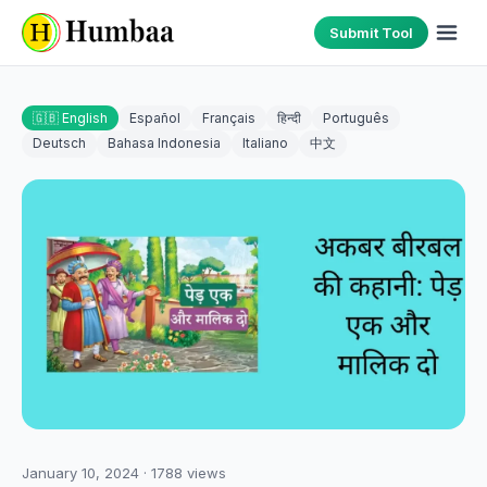
Submit Tool
🇬🇧 English
Español
Français
हिन्दी
Português
Deutsch
Bahasa Indonesia
Italiano
中文
January 10, 2024
·
1788
views