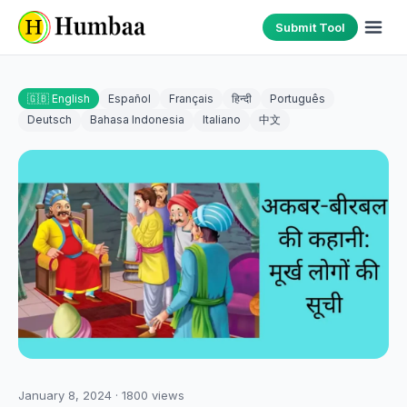
Submit Tool
🇬🇧 English
Español
Français
हिन्दी
Português
Deutsch
Bahasa Indonesia
Italiano
中文
January 8, 2024
·
1800
views