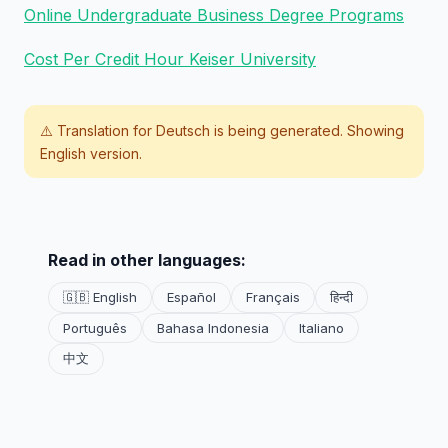
Online Undergraduate Business Degree Programs
Cost Per Credit Hour Keiser University
⚠️ Translation for
Deutsch
is being generated. Showing
English version.
Read in other languages:
🇬🇧 English
Español
Français
हिन्दी
Português
Bahasa Indonesia
Italiano
中文