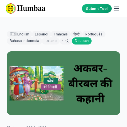
Submit Tool
🇬🇧 English
Español
Français
हिन्दी
Português
Bahasa Indonesia
Italiano
中文
Deutsch