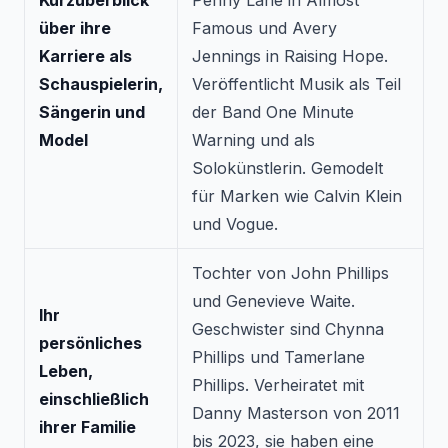
Kurzüberblick
Penny Lane in
Almost
über ihre
Famous
und Avery
Karriere als
Jennings in
Raising Hope
.
Schauspielerin,
Veröffentlicht Musik als Teil
Sängerin und
der Band One Minute
Model
Warning und als
Solokünstlerin. Gemodelt
für Marken wie Calvin Klein
und Vogue.
Tochter von John Phillips
und Genevieve Waite.
Ihr
Geschwister sind Chynna
persönliches
Phillips und Tamerlane
Leben,
Phillips. Verheiratet mit
einschließlich
Danny Masterson von 2011
ihrer Familie
bis 2023, sie haben eine