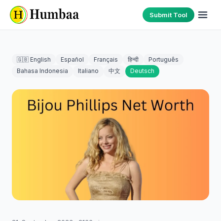
Submit Tool
🇬🇧 English
Español
Français
हिन्दी
Português
Bahasa Indonesia
Italiano
中文
Deutsch