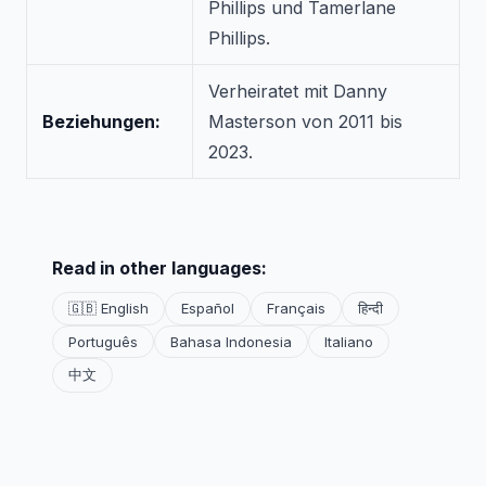
Phillips und Tamerlane
Phillips.
Verheiratet mit Danny
Beziehungen:
Masterson von 2011 bis
2023.
Read in other languages:
🇬🇧 English
Español
Français
हिन्दी
Português
Bahasa Indonesia
Italiano
中文