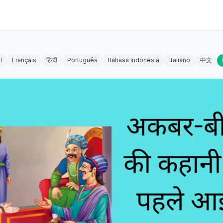
l
Français
हिन्दी
Português
Bahasa Indonesia
Italiano
中文