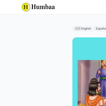
🇬🇧 English
Españo