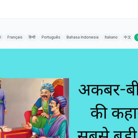
l
Français
हिन्दी
Português
Bahasa Indonesia
Italiano
中文