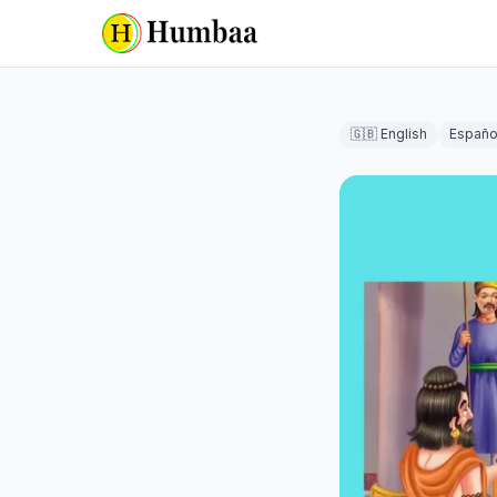
🇬🇧 English
Españo