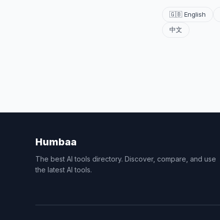
🇬🇧 English
中文
Humbaa
The best AI tools directory. Discover, compare, and use
the latest AI tools.