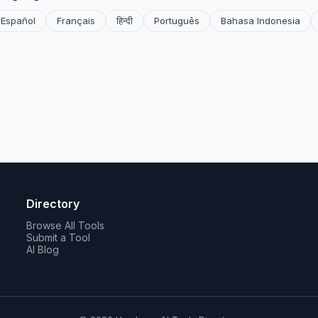
Español
Français
हिन्दी
Português
Bahasa Indonesia
Directory
Browse All Tools
Submit a Tool
AI Blog