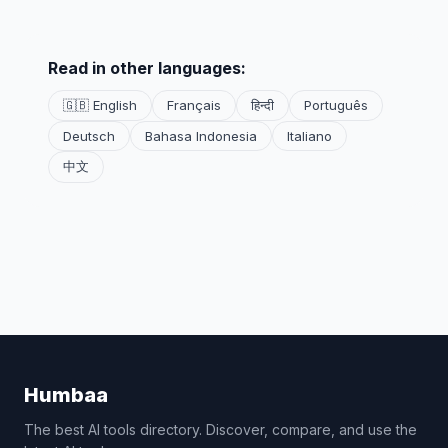
Read in other languages:
🇬🇧 English
Français
हिन्दी
Português
Deutsch
Bahasa Indonesia
Italiano
中文
Humbaa
The best AI tools directory. Discover, compare, and use the