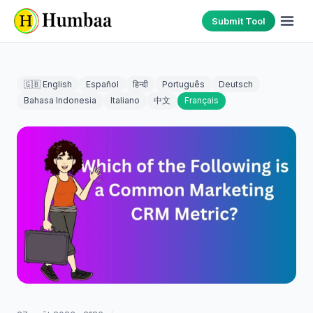
Submit Tool
🇬🇧 English
Español
हिन्दी
Português
Deutsch
Bahasa Indonesia
Italiano
中文
Français