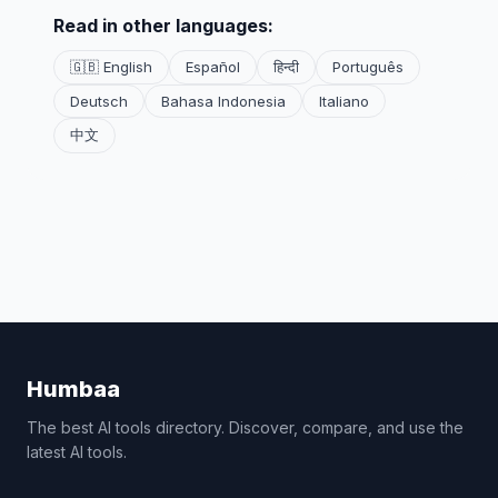
Read in other languages:
🇬🇧 English
Español
हिन्दी
Português
Deutsch
Bahasa Indonesia
Italiano
中文
Humbaa
The best AI tools directory. Discover, compare, and use the
latest AI tools.