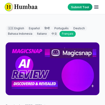
Submit Tool
🇬🇧 English
Español
हिन्दी
Português
Deutsch
Bahasa Indonesia
Italiano
中文
Français