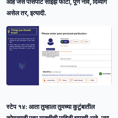
आहे जसे पासपोर्ट साईझ फोटो, पूर्ण नाव, दिव्यांग
असेल तर, इत्यादी.
स्टेप १४:
आता तुम्हाला तुमच्या कुटुंबातील