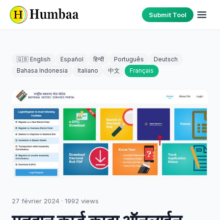
Submit Tool
🇬🇧 English
Español
हिन्दी
Português
Deutsch
Bahasa Indonesia
Italiano
中文
Français
27 février 2024
·
1992
views