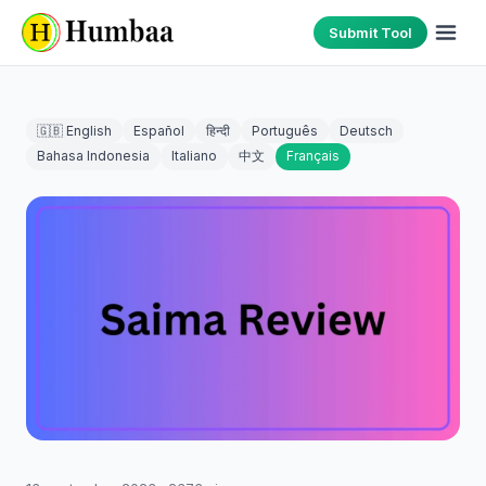
Submit Tool
🇬🇧 English
Español
हिन्दी
Português
Deutsch
Bahasa Indonesia
Italiano
中文
Français