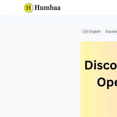
🇬🇧 English
Españo