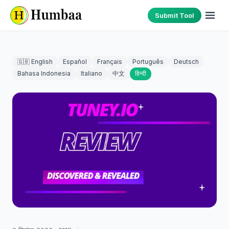
Submit Tool
🇬🇧 English
Español
Français
Português
Deutsch
Bahasa Indonesia
Italiano
中文
हिन्दी