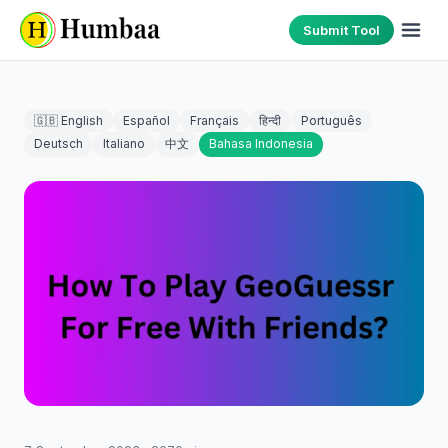
Submit Tool
🇬🇧 English
Español
Français
हिन्दी
Português
Deutsch
Italiano
中文
Bahasa Indonesia