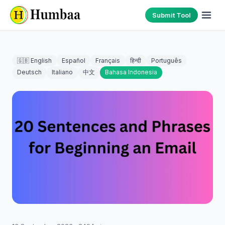
Submit Tool
🇬🇧 English
Español
Français
हिन्दी
Português
Deutsch
Italiano
中文
Bahasa Indonesia