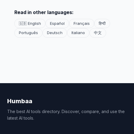
Read in other languages:
🇬🇧 English
Español
Français
हिन्दी
Português
Deutsch
Italiano
中文
Humbaa
The best AI tools directory. Discover, compare, and use the
latest AI tools.