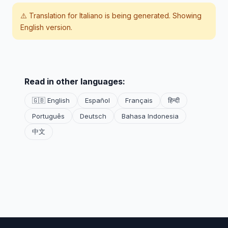
⚠️ Translation for
Italiano
is being generated. Showing
English version.
Read in other languages:
🇬🇧 English
Español
Français
हिन्दी
Português
Deutsch
Bahasa Indonesia
中文