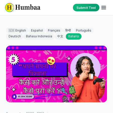
Submit Tool
🇬🇧 English
Español
Français
हिन्दी
Português
Deutsch
Bahasa Indonesia
中文
Italiano