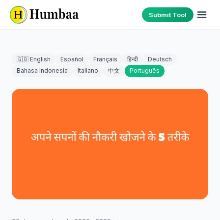
Submit Tool
🇬🇧 English
Español
Français
हिन्दी
Deutsch
Bahasa Indonesia
Italiano
中文
Português