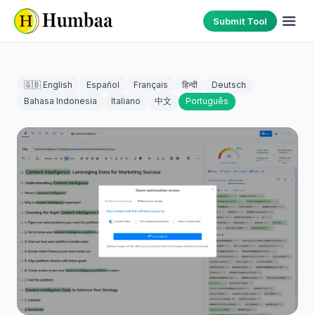
Submit Tool
🇬🇧 English
Español
Français
हिन्दी
Deutsch
Bahasa Indonesia
Italiano
中文
Português