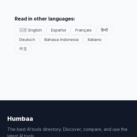
Read in other languages:
🇬🇧 English
Español
Français
हिन्दी
Deutsch
Bahasa Indonesia
Italiano
中文
Humbaa
The best AI tools directory. Discover, compare, and use the
latest AI tools.