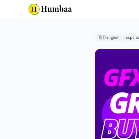
🇬🇧 English
Españo