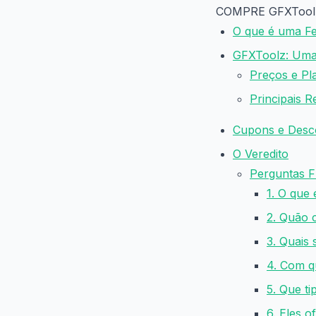
COMPRE GFXTool
O que é uma F
GFXToolz: Uma
Preços e Pl
Principais 
Cupons e Desc
O Veredito
Perguntas F
1. O que
2. Quão 
3. Quais 
4. Com q
5. Que t
6. Eles o