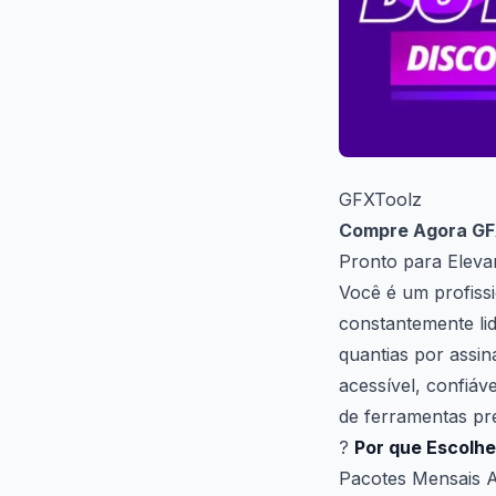
GFXToolz
Compre Agora G
Pronto para Eleva
Você é um profiss
constantemente li
quantias por assi
acessível, confiá
de ferramentas p
?
Por que Escolh
Pacotes Mensais A