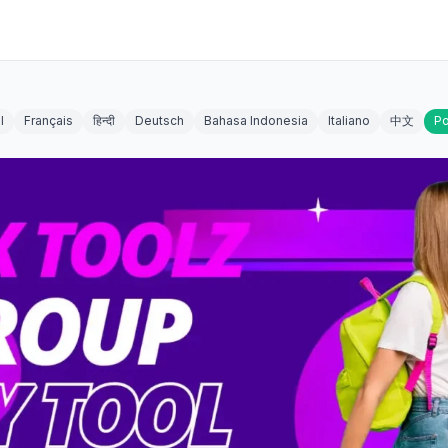
l
Français
हिन्दी
Deutsch
Bahasa Indonesia
Italiano
中文
Po