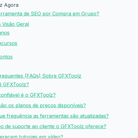
z Agora
erramenta de SEO por Compra em Grupo?
 Visão Geral
anos
Recursos
ontos
requentes (FAQs) Sobre GFXToolz
 é GFXToolz?
confiável é o GFXToolz?
são os planos de preços disponíveis?
ue frequência as ferramentas são atualizadas?
ipo de suporte ao cliente o GFXToolz oferece?
ferecem tutoriais em vídeo?