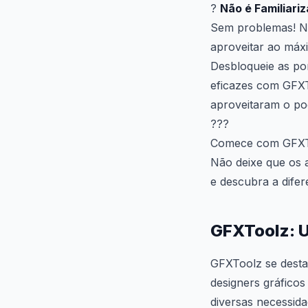
?
Não é Familiari
Sem problemas! No
aproveitar ao máx
Desbloqueie as po
eficazes com GFXT
aproveitaram o po
???
Comece com GFXT
Não deixe que os 
e descubra a dife
GFXToolz: 
GFXToolz se desta
designers gráficos
diversas necessida