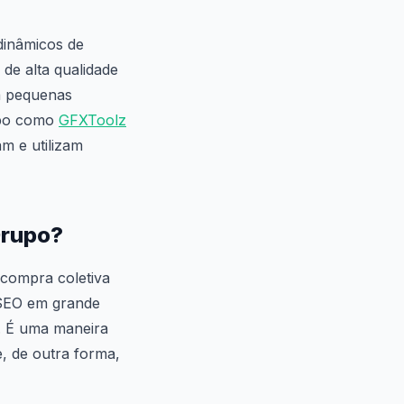
dinâmicos de
de alta qualidade
a pequenas
upo como
GFXToolz
m e utilizam
Grupo?
compra coletiva
 SEO em grande
l. É uma maneira
, de outra forma,