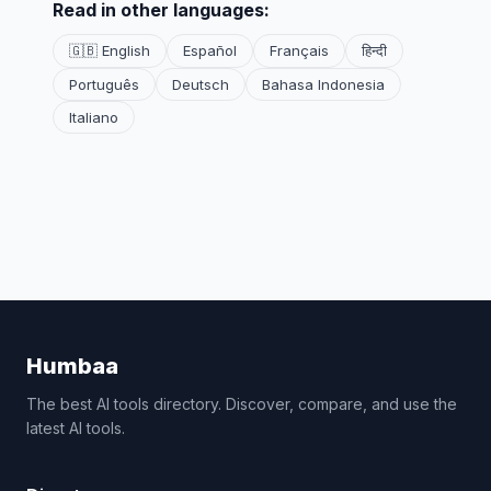
Read in other languages:
🇬🇧 English
Español
Français
हिन्दी
Português
Deutsch
Bahasa Indonesia
Italiano
Humbaa
The best AI tools directory. Discover, compare, and use the
latest AI tools.