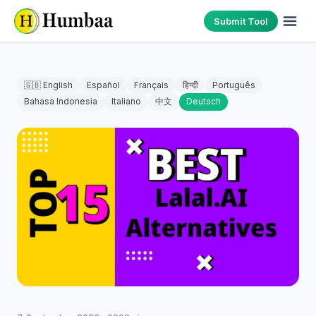
Submit Tool
🇬🇧 English
Español
Français
हिन्दी
Português
Bahasa Indonesia
Italiano
中文
Deutsch