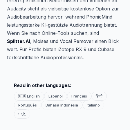
Ihren spezifischen Bedürfnissen und Vorlieben ab.
Audacity sticht als vielseitige kostenlose Option zur
Audiobearbeitung hervor, während PhonicMind
leistungsstarke KI-gestützte Audiotrennung bietet.
Wenn Sie nach Online-Tools suchen, sind
Splitter.AI
, Moises und Vocal Remover einen Blick
wert. Für Profis bieten iZotope RX 9 und Cubase
fortschrittliche Audioprofessionals.
Read in other languages:
🇬🇧 English
Español
Français
हिन्दी
Português
Bahasa Indonesia
Italiano
中文