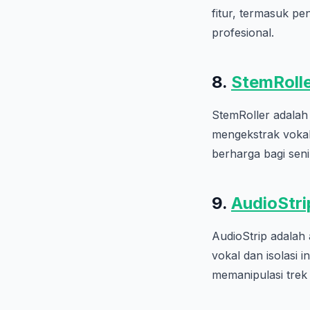
fitur, termasuk p
profesional.
8.
StemRoll
StemRoller adalah
mengekstrak vokal
berharga bagi sen
9.
AudioStri
AudioStrip adalah
vokal dan isolasi
memanipulasi trek 