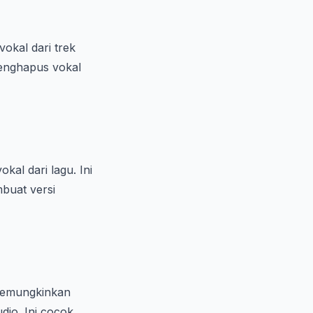
okal dari trek
menghapus vokal
al dari lagu. Ini
buat versi
 memungkinkan
dio. Ini cocok