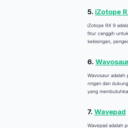
5.
iZotope R
iZotope RX 9 adal
fitur canggih untu
kebisingan, penged
6.
Wavosau
Wavosaur adalah p
ringan dan dukung
yang membutuhkan 
7.
Wavepad
Wavepad adalah p