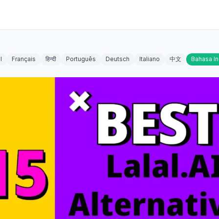
l
Français
हिन्दी
Português
Deutsch
Italiano
中文
Bahasa I