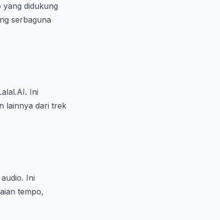
o yang didukung
yang serbaguna
lal.AI. Ini
lainnya dari trek
udio. Ini
uaian tempo,