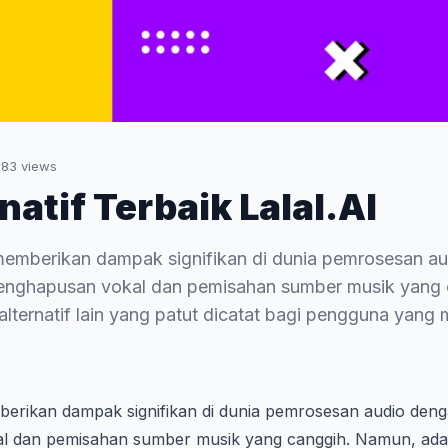
283
views
natif Terbaik Lalal.AI
h memberikan dampak signifikan di dunia pemrosesan a
nghapusan vokal dan pemisahan sumber musik yang 
lternatif lain yang patut dicatat bagi pengguna yang m
berikan dampak signifikan di dunia pemrosesan audio de
l dan pemisahan sumber musik yang canggih. Namun, ad