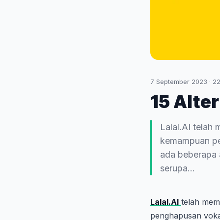
7 September 2023
·
2
15 Alter
Lalal.AI tela
kemampuan pe
ada beberapa a
serupa...
Lalal.AI
telah mem
penghapusan voka