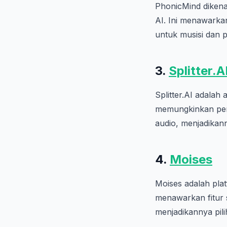
PhonicMind dikena
AI. Ini menawarkan
untuk musisi dan 
3.
Splitter.A
Splitter.AI adalah
memungkinkan peng
audio, menjadikan
4.
Moises
Moises adalah pla
menawarkan fitur 
menjadikannya pili