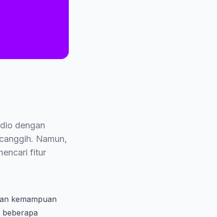
udio dengan
canggih. Namun,
encari fitur
ngan kemampuan
a beberapa