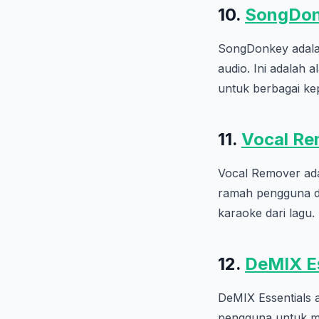
10.
SongDo
SongDonkey adalah
audio. Ini adalah 
untuk berbagai ke
11.
Vocal Re
Vocal Remover ada
ramah pengguna d
karaoke dari lagu.
12.
DeMIX Es
DeMIX Essentials 
pengguna untuk me