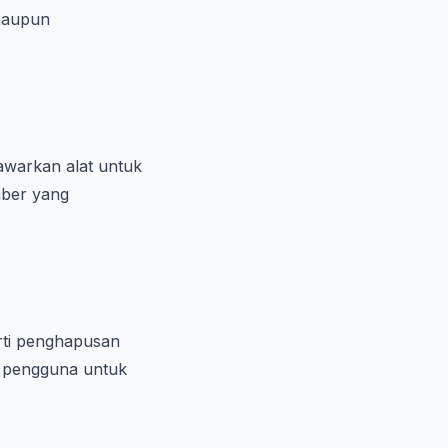
 maupun
awarkan alat untuk
mber yang
rti penghapusan
i pengguna untuk