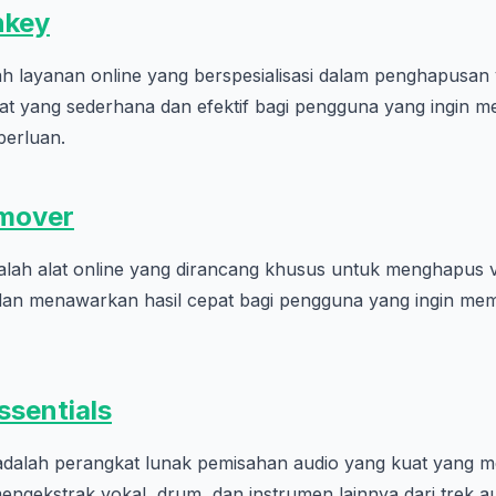
nkey
 layanan online yang berspesialisasi dalam penghapusan v
alat yang sederhana dan efektif bagi pengguna yang ingin 
perluan.
mover
lah alat online yang dirancang khusus untuk menghapus vok
an menawarkan hasil cepat bagi pengguna yang ingin mem
sentials
adalah perangkat lunak pemisahan audio yang kuat yang
ngekstrak vokal, drum, dan instrumen lainnya dari trek au