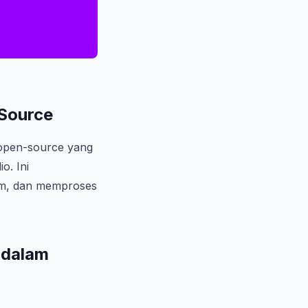
-Source
 open-source yang
o. Ini
am, dan memproses
 dalam