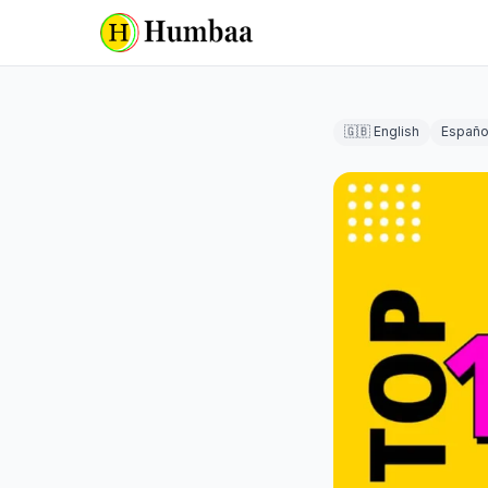
🇬🇧 English
Españo