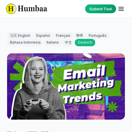
Submit Tool
🇬🇧 English
Español
Français
हिन्दी
Português
Bahasa Indonesia
Italiano
中文
Deutsch