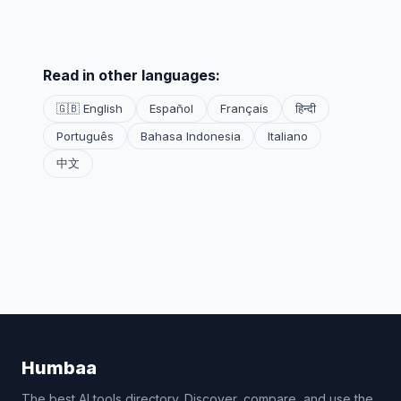
Read in other languages:
🇬🇧 English
Español
Français
हिन्दी
Português
Bahasa Indonesia
Italiano
中文
Humbaa
The best AI tools directory. Discover, compare, and use the