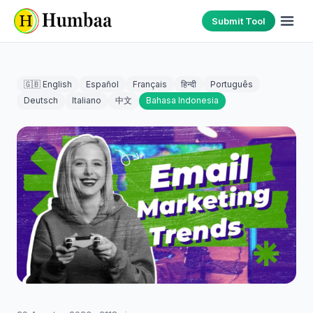
Submit Tool
🇬🇧 English
Español
Français
हिन्दी
Português
Deutsch
Italiano
中文
Bahasa Indonesia