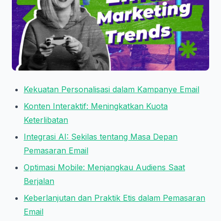
Kekuatan Personalisasi dalam Kampanye Email
Konten Interaktif: Meningkatkan Kuota
Keterlibatan
Integrasi AI: Sekilas tentang Masa Depan
Pemasaran Email
Optimasi Mobile: Menjangkau Audiens Saat
Berjalan
Keberlanjutan dan Praktik Etis dalam Pemasaran
Email