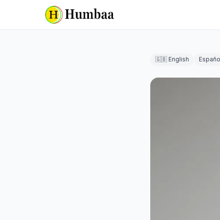
🇬🇧 English
Españo