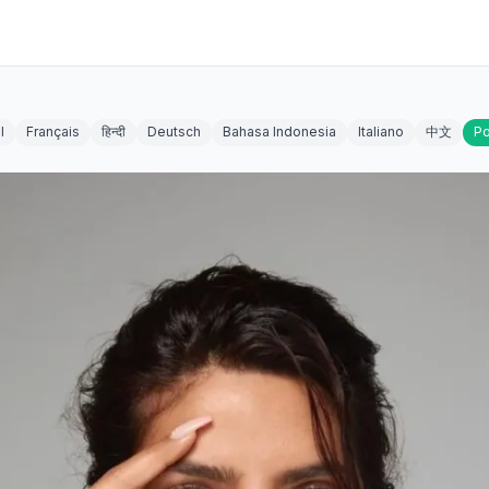
l
Français
हिन्दी
Deutsch
Bahasa Indonesia
Italiano
中文
Po