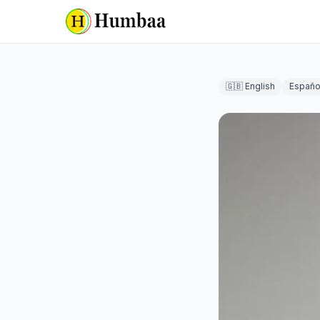
🇬🇧 English
Españo