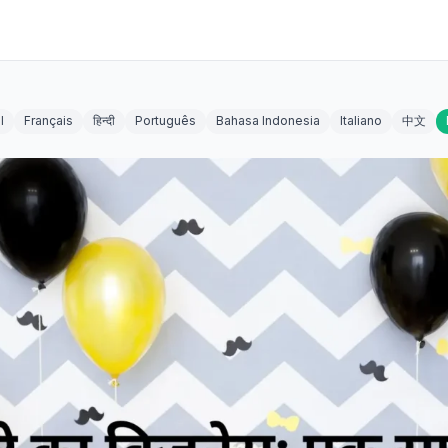
l
Français
हिन्दी
Português
Bahasa Indonesia
Italiano
中文