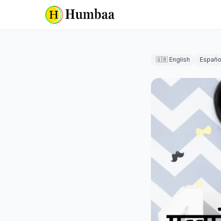
🇬🇧 English
Españo