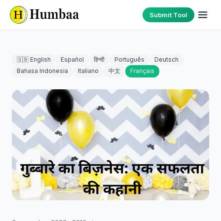
Submit Tool
🇬🇧 English
Español
हिन्दी
Português
Deutsch
Bahasa Indonesia
Italiano
中文
Français