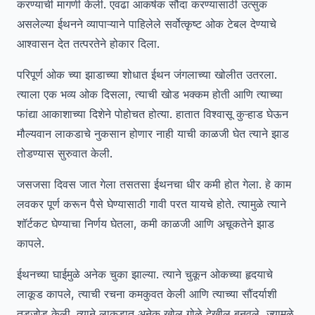
करण्याची मागणी केली. एवढा आकर्षक सौदा करण्यासाठी उत्सुक
असलेल्या ईथनने व्यापाऱ्याने पाहिलेले सर्वोत्कृष्ट ओक टेबल देण्याचे
आश्वासन देत तत्परतेने होकार दिला.
परिपूर्ण ओक च्या झाडाच्या शोधात ईथन जंगलाच्या खोलीत उतरला.
त्याला एक भव्य ओक दिसला, त्याची खोड भक्कम होती आणि त्याच्या
फांद्या आकाशाच्या दिशेने पोहोचत होत्या. हातात विश्वासू कुऱ्हाड घेऊन
मौल्यवान लाकडाचे नुकसान होणार नाही याची काळजी घेत त्याने झाड
तोडण्यास सुरुवात केली.
जसजसा दिवस जात गेला तसतसा ईथनचा धीर कमी होत गेला. हे काम
लवकर पूर्ण करून पैसे घेण्यासाठी गावी परत यायचे होते. त्यामुळे त्याने
शॉर्टकट घेण्याचा निर्णय घेतला, कमी काळजी आणि अचूकतेने झाड
कापले.
ईथनच्या घाईमुळे अनेक चुका झाल्या. त्याने चुकून ओकच्या हृदयाचे
लाकूड कापले, त्याची रचना कमकुवत केली आणि त्याच्या सौंदर्याशी
तडजोड केली. त्याने लाकडात अनेक खोल गोळे देखील बनवले, ज्यामुळे