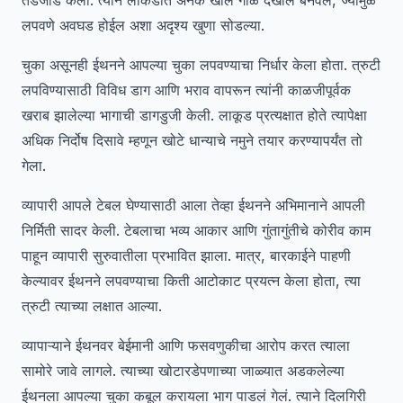
तडजोड केली. त्याने लाकडात अनेक खोल गोळे देखील बनवले, ज्यामुळे
लपवणे अवघड होईल अशा अदृश्य खुणा सोडल्या.
चुका असूनही ईथनने आपल्या चुका लपवण्याचा निर्धार केला होता. त्रुटी
लपविण्यासाठी विविध डाग आणि भराव वापरून त्यांनी काळजीपूर्वक
खराब झालेल्या भागाची डागडुजी केली. लाकूड प्रत्यक्षात होते त्यापेक्षा
अधिक निर्दोष दिसावे म्हणून खोटे धान्याचे नमुने तयार करण्यापर्यंत तो
गेला.
व्यापारी आपले टेबल घेण्यासाठी आला तेव्हा ईथनने अभिमानाने आपली
निर्मिती सादर केली. टेबलाचा भव्य आकार आणि गुंतागुंतीचे कोरीव काम
पाहून व्यापारी सुरुवातीला प्रभावित झाला. मात्र, बारकाईने पाहणी
केल्यावर ईथनने लपवण्याचा किती आटोकाट प्रयत्न केला होता, त्या
त्रुटी त्याच्या लक्षात आल्या.
व्यापाऱ्याने ईथनवर बेईमानी आणि फसवणुकीचा आरोप करत त्याला
सामोरे जावे लागले. त्याच्या खोटारडेपणाच्या जाळ्यात अडकलेल्या
ईथनला आपल्या चुका कबूल करायला भाग पाडलं गेलं. त्याने दिलगिरी