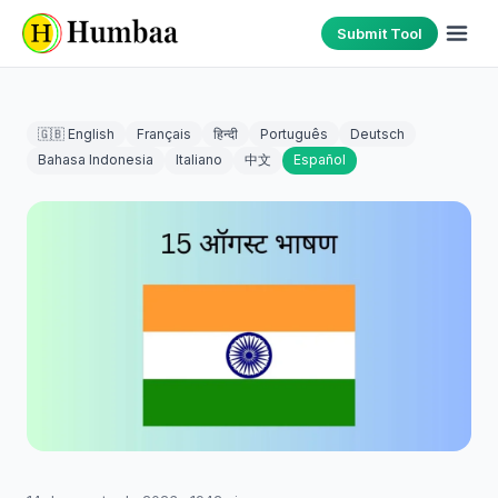
Submit Tool
🇬🇧 English
Français
हिन्दी
Português
Deutsch
Bahasa Indonesia
Italiano
中文
Español