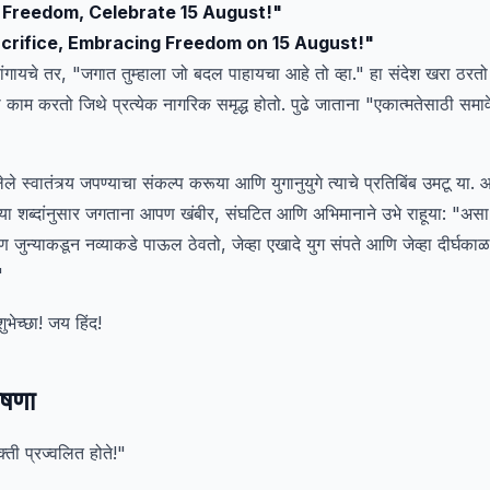
f Freedom, Celebrate 15 August!"
rifice, Embracing Freedom on 15 August!"
ंत सांगायचे तर, "जगात तुम्हाला जो बदल पाहायचा आहे तो व्हा." हा संदेश खरा ठर
काम करतो जिथे प्रत्येक नागरिक समृद्ध होतो. पुढे जाताना "एकात्मतेसाठी सम
 स्वातंत्र्य जपण्याचा संकल्प करूया आणि युगानुयुगे त्याचे प्रतिबिंब उमटू या. 
 या शब्दांनुसार जगताना आपण खंबीर, संघटित आणि अभिमानाने उभे राहूया: "असा 
 जुन्याकडून नव्याकडे पाऊल ठेवतो, जेव्हा एखादे युग संपते आणि जेव्हा दीर्घकाळ द
"
 शुभेच्छा! जय हिंद!
ोषणा
शक्ती प्रज्वलित होते!"