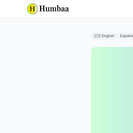
🇬🇧 English
Españo