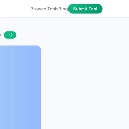
Browse Tools
Blog
Submit Tool
o
中文