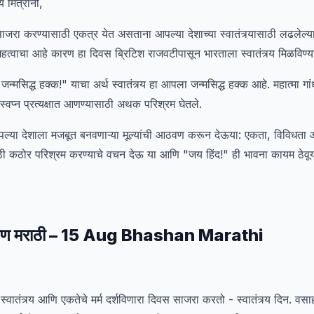
 मित्रांनो,
करण्यासाठी एकत्र येत असताना आपल्या देशाच्या स्वातंत्र्यासाठी लढलेल्या 
त्वाचा आहे कारण हा दिवस ब्रिटिश राजवटीपासून भारताला स्वातंत्र्य मिळविण्
जन्मसिद्ध हक्क!" याचा अर्थ स्वातंत्र्य हा आपला जन्मसिद्ध हक्क आहे. महात्मा ग
हे स्वप्न प्रत्यक्षात आणण्यासाठी अथक परिश्रम घेतले.
या देशाला मजबूत बनवणाऱ्या मूल्यांची आठवण करून देऊया: एकता, विविधता आ
ाठी कठोर परिश्रम करण्याचे वचन देऊ या आणि "जय हिंद!" ही भावना कायम ठेवूय
िन भाषण मराठी – 15 Aug Bhashan Marathi
तंत्र्य आणि एकतेचे मर्म दर्शविणारा दिवस साजरा करतो - स्वातंत्र्य दिन. वसा