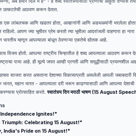
ा, अब हमारे दिल में है" - हे शब्द स्वातंत्र्यासाठी प्राणांची आहुती देण्यास त
ज्वलंत उत्कटतेची आठवण करून देतात.
्रवास एक लांबलचक आणि खडतर होता, आव्हानांनी आणि अडथळ्यांनी भरलेला होता
त राहिलो. आपण ज्या भूमीवर प्रेम करतो त्या भूमीला आदरांजली वाहणारा हा नारा 
 भारतीय म्हणून आपल्याला बांधून ठेवणाऱ्या एकतेचे द्योतक आहे.
चाच विजय होतो. आपल्या राष्ट्रीय चिन्हातील हे शब्द आपल्याला आठवण करून द
ट्राचा पाया आहे. ही मूल्ये जपत आम्ही प्रगती आणि समृद्धीसाठी प्रयत्नशील आ
 उत्सव साजरा करत असताना देशाच्या विकासाप्रती असलेली आपली जबाबदारी व
एक भारत, महान भारत - आपल्याला दरी भरून काढण्यासाठी आणि आपल्या देशाची व्या
करण्यास प्रोत्साहित करते.
स्वातंत्र्य दिन मराठी भाषण (15 August Spee
ns
 Independence Ignites!"
 Triumph: Celebrating 15 August!"
y, India's Pride on 15 August!"