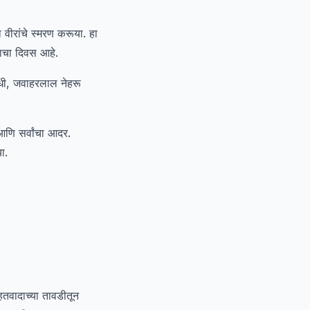
वीरांचे स्मरण करूया. हा
याचा दिवस आहे.
ांधी, जवाहरलाल नेहरू
णि सर्वांचा आदर.
ा.
हतवादाच्या तावडीतून