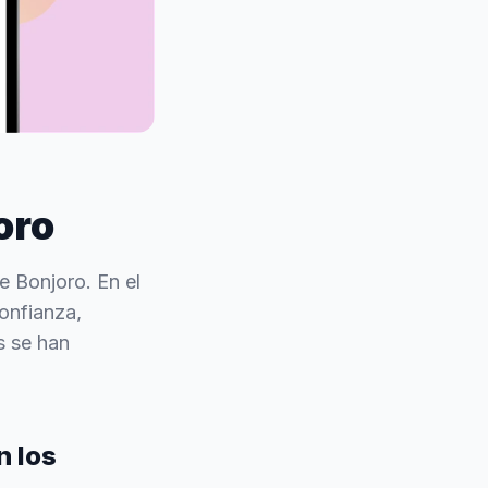
oro
e Bonjoro. En el
onfianza,
s se han
n los