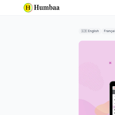
🇬🇧 English
Françai