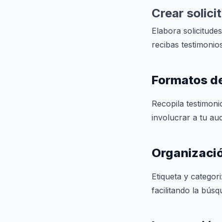
Crear solic
Elabora solicitude
recibas testimonio
Formatos d
Recopila testimoni
involucrar a tu aud
Organizació
Etiqueta y categori
facilitando la bús