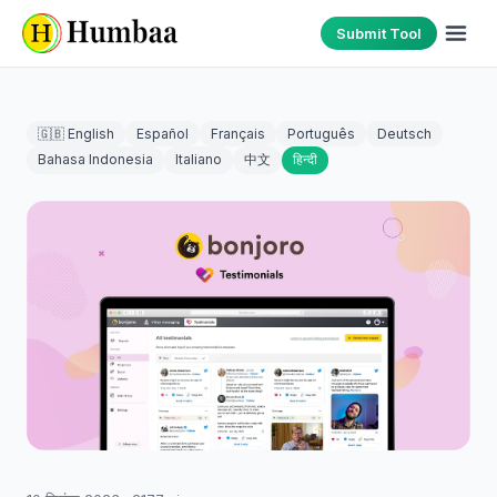
Submit Tool
🇬🇧 English
Español
Français
Português
Deutsch
Bahasa Indonesia
Italiano
中文
हिन्दी