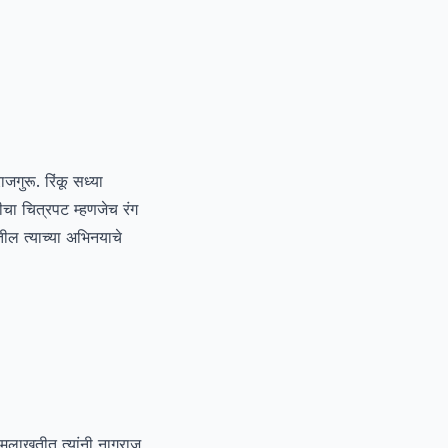
जगुरू. रिंकू सध्या
ीचा चित्रपट म्हणजेच रंग
तील त्याच्या अभिनयाचे
ा मुलाखतीत त्यांनी नागराज