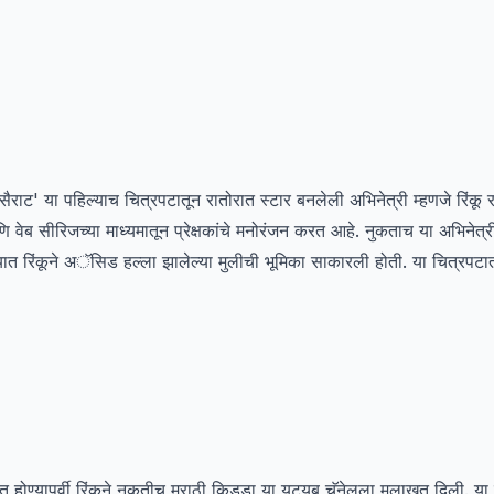
 'सैराट' या पहिल्याच चित्रपटातून रातोरात स्टार बनलेली अभिनेत्री म्हणजे रिंकू रा
ि वेब सीरिजच्या माध्यमातून प्रेक्षकांचे मनोरंजन करत आहे. नुकताच या अभिनेत्र
. यात रिंकूने अॅसिड हल्ला झालेल्या मुलीची भूमिका साकारली होती. या चित्रपटा
ित होण्यापूर्वी रिंकूने नुकतीच मराठी किड्डा या यूट्यूब चॅनेलला मुलाखत दिली. य