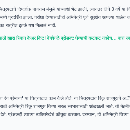
त्रपटाचे दिग्दर्शक नागराज मंजुळे यांच्याशी भेट झाली, त्यानंतर तिने 3 वर्षे या च
ये प्रदर्शित झाला. परीक्षा देण्यासाठीही अभिनेत्री पूर्ण सुरक्षेत आपल्या शाळ
एका रात्रीत इतकं यश मिळालं नाही.
ाठी खास स्किन केअर किट! वेगवेगळे प्रोडक्ट घेण्याची कटकट नकोच… करा स्वस्त
'या रंग प्रेमाचा' या चित्रपटात काम केले होते. या चित्रपटात रिंकू राजगुरूने अ
ाठी अभिनेत्री रिंकू राजगुरू तिच्या सरळ स्वभावासाठी ओळखली जाते. ती नेहमीच प
ेते. प्रेक्षकही त्याच्या व्यक्तिरेखेचं कौतुक करतात. दरम्यान, ही अभिनेत्री तिच्या