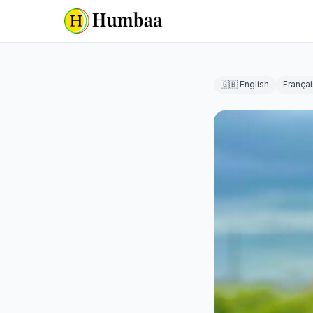
🇬🇧 English
Françai