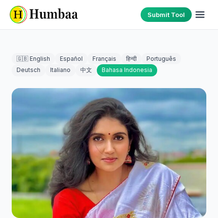
Submit Tool
🇬🇧 English
Español
Français
हिन्दी
Português
Deutsch
Italiano
中文
Bahasa Indonesia