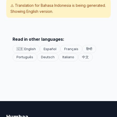
⚠️ Translation for
Bahasa Indonesia
is being generated.
Showing English version.
Read in other languages:
🇬🇧 English
Español
Français
हिन्दी
Português
Deutsch
Italiano
中文
Humbaa