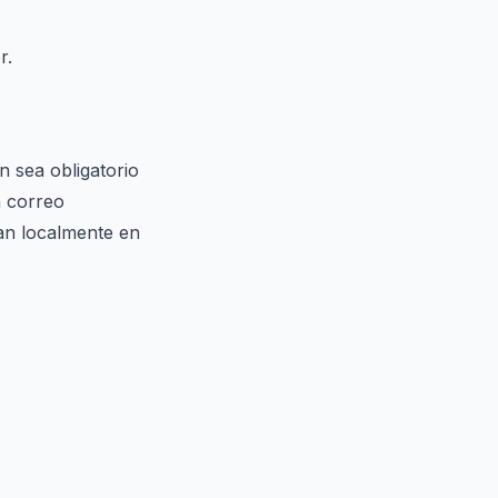
r.
n sea obligatorio
n correo
nan localmente en