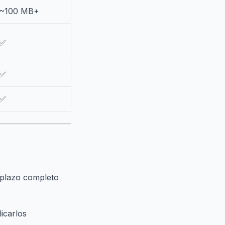
~100 MB+
✅
✅
✅
mplazo completo
icarlos