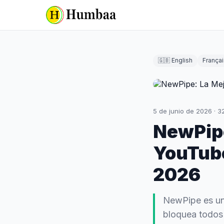
🇬🇧 English
Françai
5 de junio de 2026
·
3
NewPipe
YouTube
2026
NewPipe es una
bloquea todos 