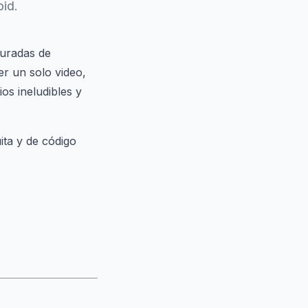
oid.
turadas de
er un solo video,
ios ineludibles y
ta y de código