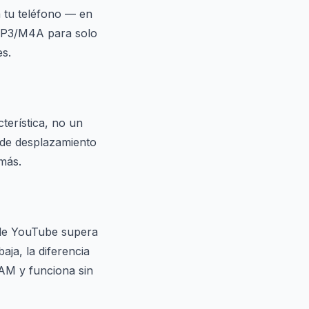
a tu teléfono — en
 MP3/M4A para solo
es.
terística, no un
 de desplazamiento
 más.
 de YouTube supera
aja, la diferencia
RAM y funciona sin