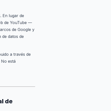
. En lugar de
 web de YouTube —
marcos de Google y
n de datos de
uido a través de
. No está
al de