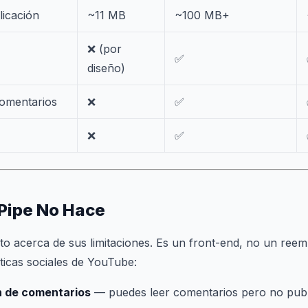
licación
~11 MB
~100 MB+
❌ (por
✅
diseño)
comentarios
❌
✅
❌
✅
Pipe No Hace
o acerca de sus limitaciones. Es un front-end, no un ree
sticas sociales de YouTube:
n de comentarios
— puedes leer comentarios pero no publ