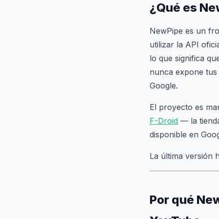
¿Qué es Ne
NewPipe es un fro
utilizar la API of
lo que significa q
nunca expone tus h
Google.
El proyecto es ma
F-Droid
— la tienda
disponible en Goog
La última versión 
Por qué New