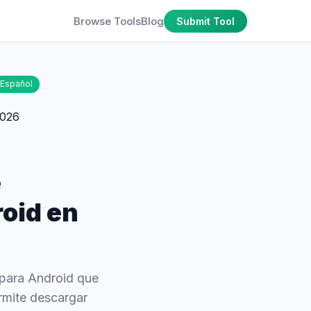
Browse Tools
Blog
Submit Tool
Español
e
oid en
 para Android que
rmite descargar