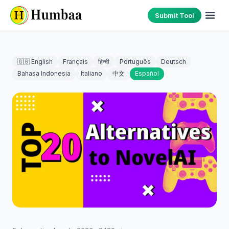
Submit Tool
🇬🇧 English
Français
हिन्दी
Português
Deutsch
Bahasa Indonesia
Italiano
中文
Español