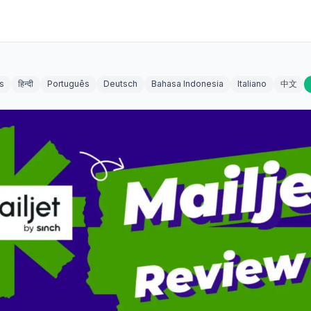
s
हिन्दी
Português
Deutsch
Bahasa Indonesia
Italiano
中文