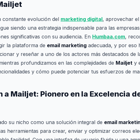
ailjet
 constante evolución del
marketing digital
, aprovechar el
igue siendo una estrategia indispensable para las empresa
nes significativas con su audiencia. En
Humbaa.com
, rec
gir la plataforma de
email marketing
adecuada, y por eso
ccionar y reseñar a uno de los actores más destacados de la
mientras profundizamos en las complejidades de
Mailjet
y 
uncionalidades y cómo puede potenciar tus esfuerzos de ma
 a Mailjet: Pionero en la Excelencia d
rado su nicho como una solución integral de
email marketi
as herramientas para crear, enviar y optimizar correos ele
ble facilidad. Con una interfaz de usuario fluida y una am