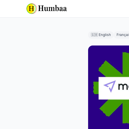
🇬🇧 English
Françai