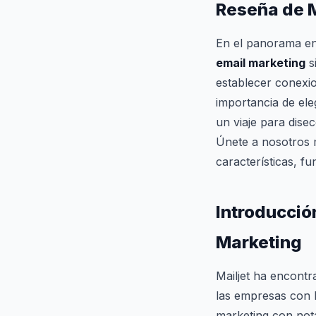
Reseña de M
En el panorama en
email marketing
s
establecer conexio
importancia de ele
un viaje para dise
Únete a nosotros 
características, f
Introducción
Marketing
Mailjet ha encont
las empresas con l
marketing con nota