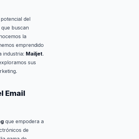
 potencial del
s que buscan
onocemos la
 hemos emprendido
 industria:
Mailjet
.
exploramos sus
rketing.
el Email
ng
que empodera a
ctrónicos de
plia gama de