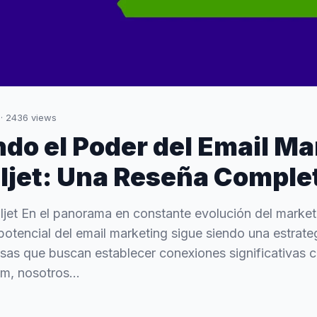
·
2436
views
do el Poder del Email Ma
ljet: Una Reseña Comple
jet En el panorama en constante evolución del marketi
potencial del email marketing sigue siendo una estrate
sas que buscan establecer conexiones significativas c
, nosotros...