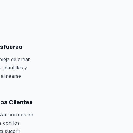
Esfuerzo
pleja de crear
 plantillas y
alinearse
los Clientes
izar correos en
e con los
ta sugerir