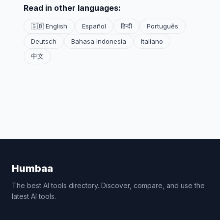
Read in other languages:
🇬🇧 English
Español
हिन्दी
Português
Deutsch
Bahasa Indonesia
Italiano
中文
Humbaa
The best AI tools directory. Discover, compare, and use the
latest AI tools.