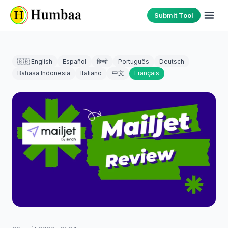
Submit Tool
🇬🇧 English
Español
हिन्दी
Português
Deutsch
Bahasa Indonesia
Italiano
中文
Français