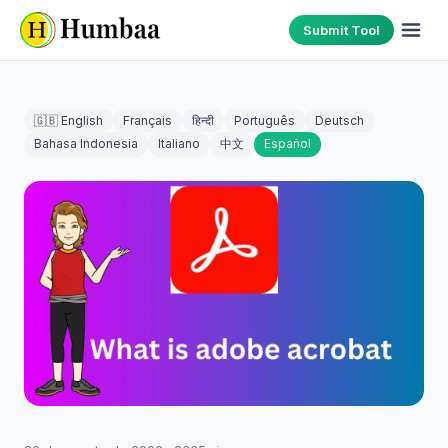
Submit Tool
🇬🇧 English
Français
हिन्दी
Português
Deutsch
Bahasa Indonesia
Italiano
中文
Español