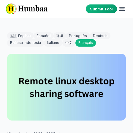
Submit Tool
🇬🇧 English
Español
हिन्दी
Português
Deutsch
Bahasa Indonesia
Italiano
中文
Français