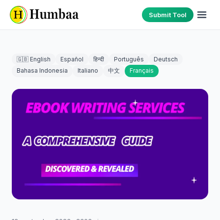
Submit Tool
🇬🇧 English
Español
हिन्दी
Português
Deutsch
Bahasa Indonesia
Italiano
中文
Français