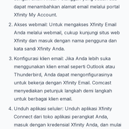
dapat menambahkan alamat email melalui portal
Xfinity My Account.
Akses webmail: Untuk mengakses Xfinity Email
Anda melalui webmail, cukup kunjungi situs web
Xfinity dan masuk dengan nama pengguna dan
kata sandi Xfinity Anda.
Konfigurasi klien email: Jika Anda lebih suka
menggunakan klien email seperti Outlook atau
Thunderbird, Anda dapat mengonfigurasinya
untuk bekerja dengan Xfinity Email. Comcast
menyediakan petunjuk langkah demi langkah
untuk berbagai klien email.
Unduh aplikasi seluler: Unduh aplikasi Xfinity
Connect dari toko aplikasi perangkat Anda,
masuk dengan kredensial Xfinity Anda, dan mulai