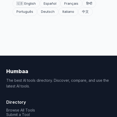
🇬🇧 English
Español
Français
हिन्दी
Português
Deutsch
Italiano
中文
Humbaa
The best AI tools directory. Discover, compare, and use the
latest AI tools.
Directory
Browse All Tools
Submit a Tool