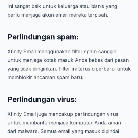
Ini sangat baik untuk keluarga atau bisnis yang
perlu menjaga akun email mereka terpisah.
Perlindungan spam:
Xfinity Email menggunakan filter spam canggih
untuk menjaga kotak masuk Anda bebas dari pesan
yang tidak diinginkan. Filter ini terus diperbarui untuk
memblokir ancaman spam baru.
Perlindungan virus:
Xfinity Email juga mencakup perlindungan virus
untuk membantu menjaga komputer Anda aman
dari malware. Semua email yang masuk dipindai