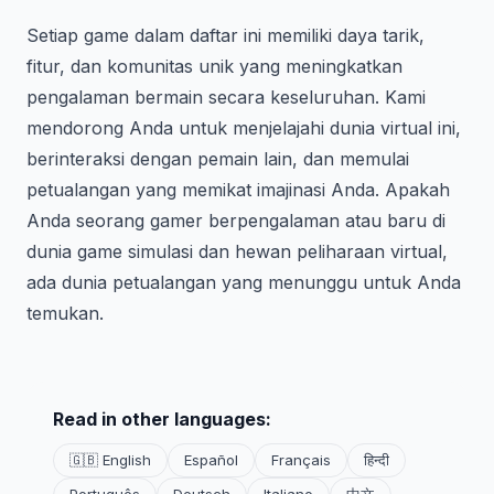
Setiap game dalam daftar ini memiliki daya tarik,
fitur, dan komunitas unik yang meningkatkan
pengalaman bermain secara keseluruhan. Kami
mendorong Anda untuk menjelajahi dunia virtual ini,
berinteraksi dengan pemain lain, dan memulai
petualangan yang memikat imajinasi Anda. Apakah
Anda seorang gamer berpengalaman atau baru di
dunia game simulasi dan hewan peliharaan virtual,
ada dunia petualangan yang menunggu untuk Anda
temukan.
Read in other languages:
🇬🇧 English
Español
Français
हिन्दी