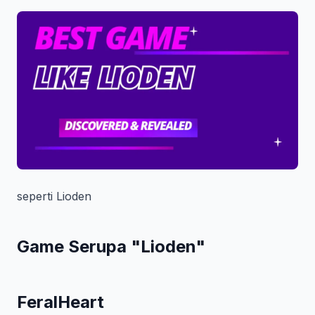
seperti Lioden
Game Serupa "Lioden"
FeralHeart