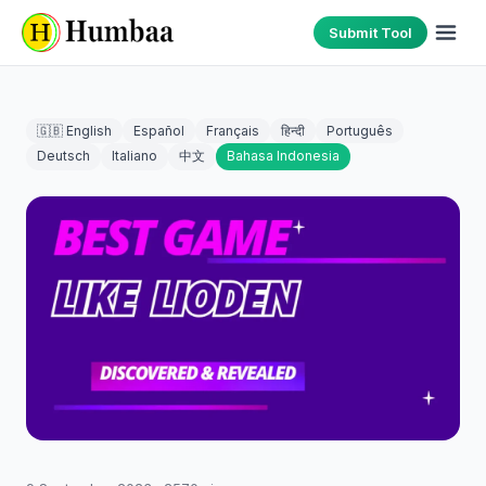
Submit Tool
🇬🇧 English
Español
Français
हिन्दी
Português
Deutsch
Italiano
中文
Bahasa Indonesia