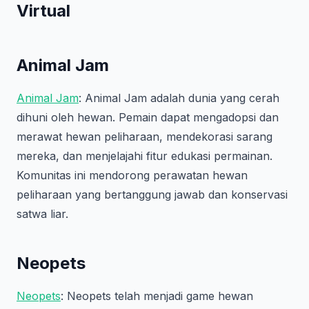
Virtual
Animal Jam
Animal Jam
: Animal Jam adalah dunia yang cerah
dihuni oleh hewan. Pemain dapat mengadopsi dan
merawat hewan peliharaan, mendekorasi sarang
mereka, dan menjelajahi fitur edukasi permainan.
Komunitas ini mendorong perawatan hewan
peliharaan yang bertanggung jawab dan konservasi
satwa liar.
Neopets
Neopets
: Neopets telah menjadi game hewan