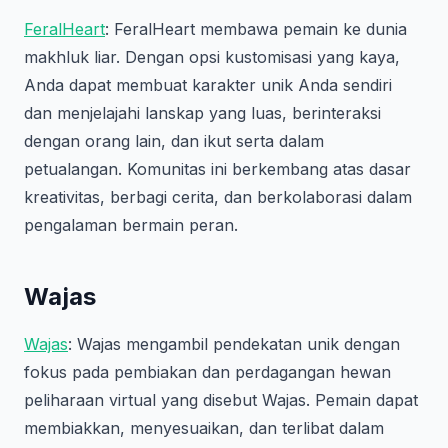
FeralHeart
: FeralHeart membawa pemain ke dunia
makhluk liar. Dengan opsi kustomisasi yang kaya,
Anda dapat membuat karakter unik Anda sendiri
dan menjelajahi lanskap yang luas, berinteraksi
dengan orang lain, dan ikut serta dalam
petualangan. Komunitas ini berkembang atas dasar
kreativitas, berbagi cerita, dan berkolaborasi dalam
pengalaman bermain peran.
Wajas
Wajas
: Wajas mengambil pendekatan unik dengan
fokus pada pembiakan dan perdagangan hewan
peliharaan virtual yang disebut Wajas. Pemain dapat
membiakkan, menyesuaikan, dan terlibat dalam