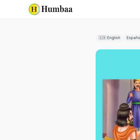
🇬🇧 English
Españo