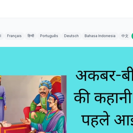
l
Français
हिन्दी
Português
Deutsch
Bahasa Indonesia
中文