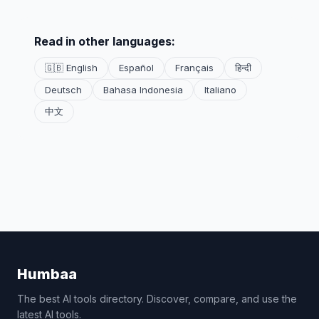
Read in other languages:
🇬🇧 English
Español
Français
हिन्दी
Deutsch
Bahasa Indonesia
Italiano
中文
Humbaa
The best AI tools directory. Discover, compare, and use the
latest AI tools.