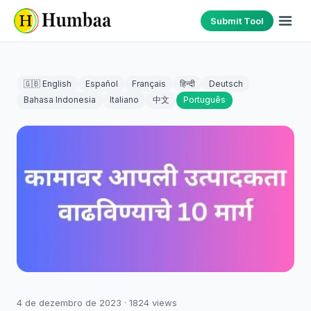
Submit Tool
🇬🇧 English
Español
Français
हिन्दी
Deutsch
Bahasa Indonesia
Italiano
中文
Português
4 de dezembro de 2023
·
1824
views