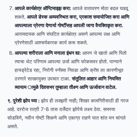
आपले कार्यक्षेत्र ऑप्टिमाइझ करा:
आपले वातावरण मोठा बदल घडवू
शकते.
आपले डेस्क अव्यवस्थित करा, प्रकाश समायोजित करा आणि
आपल्याला प्रेरणा देणार्या गोष्टींसह आपली जागा वैयक्तिकृत करा.
आरामदायक आणि संघटित कार्यक्षेत्र असणे आपल्या लक्ष आणि
प्रेरणेसाठी आश्चर्यकारक कार्य करू शकते.
आपल्या शरीराला आणि मनाला इंधन द्या:
आपण जे खातो आणि पितो
त्याचा थेट परिणाम आपल्या उर्जा आणि फोकसवर होतो. पाण्याने
हायड्रेटेड रहा, निरोगी स्नॅक्स निवडा आणि क्रॅश ला कारणीभूत
ठरणारे साखरयुक्त उपचार टाळा.
संतुलित आहार आणि नियमित
व्यायाम ामुळे दिवसभर तुम्हाला तीक्ष्ण आणि ऊर्जावान वाटेल.
९. पुरेशी झोप घ्या :
झोप ही लक्झरी नाही; शिखर कामगिरीसाठी ही गरज
आहे. दररोज रात्री 7-8 तास दर्जेदार झोपेचे लक्ष्य ठेवा. समस्या
सोडविणे, नवीन गोष्टी शिकणे आणि एकाग्र राहणे यात शांत मन चांगले
असते.