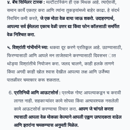
४. बॅच सिमिलर टास्क :
मल्टीटास्किंग ही एक मिथक आहे. त्याऐवजी,
समान कार्ये एकत्र करा आणि त्यांना तुकड्यांमध्ये बाहेर काढा. हे संदर्भ
स्विचिंग कमी करते,
जे एक मोठा वेळ वाया जाऊ शकते. उदाहरणार्थ,
आपल्या सर्व ईमेलला एकाच वेळी उत्तर द्या किंवा फोन कॉलसाठी समर्पित
वेळ निश्चित करा.
५. विश्रांती गांभीर्याने घ्या:
थकवा दूर करणे प्रतिकूल आहे. उठण्यासाठी,
फिरण्यासाठी आणि आपले मन ताजेतवाने करण्यासाठी दिवसभर ात
थोड्या विश्रांतीचे नियोजन करा. जलद चालणे, काही हलके ताणणे
किंवा अगदी काही खोल श्वास देखील आपल्या लक्ष आणि उर्जेच्या
पातळीवर चमत्कार करू शकतात.
प्रतिनिधी आणि आऊटसोर्स :
प्रत्येक गोष्ट आपल्याकडून च करावी
लागत नाही. सहकाऱ्यांवर कामे सोपवा किंवा अत्यावश्यक नसलेली
कामे आऊटसोर्स करण्याचा विचार करा.
आपण जे चांगले करता
त्यासाठी आपला वेळ मोकळा केल्याने आपली एकूण उत्पादकता वाढेल
आणि इतरांना चमकण्यास अनुमती मिळेल.