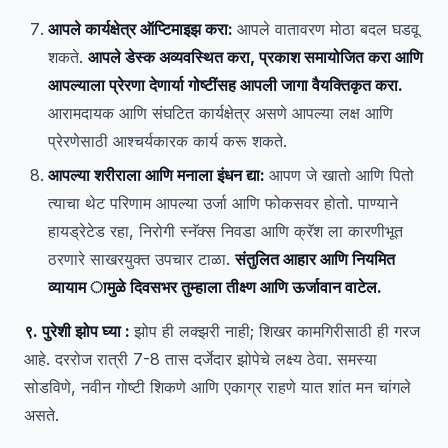
आपले कार्यक्षेत्र ऑप्टिमाइझ करा:
आपले वातावरण मोठा बदल घडवू
शकते.
आपले डेस्क अव्यवस्थित करा, प्रकाश समायोजित करा आणि
आपल्याला प्रेरणा देणार्या गोष्टींसह आपली जागा वैयक्तिकृत करा.
आरामदायक आणि संघटित कार्यक्षेत्र असणे आपल्या लक्ष आणि
प्रेरणेसाठी आश्चर्यकारक कार्य करू शकते.
आपल्या शरीराला आणि मनाला इंधन द्या:
आपण जे खातो आणि पितो
त्याचा थेट परिणाम आपल्या उर्जा आणि फोकसवर होतो. पाण्याने
हायड्रेटेड रहा, निरोगी स्नॅक्स निवडा आणि क्रॅश ला कारणीभूत
ठरणारे साखरयुक्त उपचार टाळा.
संतुलित आहार आणि नियमित
व्यायाम ामुळे दिवसभर तुम्हाला तीक्ष्ण आणि ऊर्जावान वाटेल.
९. पुरेशी झोप घ्या :
झोप ही लक्झरी नाही; शिखर कामगिरीसाठी ही गरज
आहे. दररोज रात्री 7-8 तास दर्जेदार झोपेचे लक्ष्य ठेवा. समस्या
सोडविणे, नवीन गोष्टी शिकणे आणि एकाग्र राहणे यात शांत मन चांगले
असते.