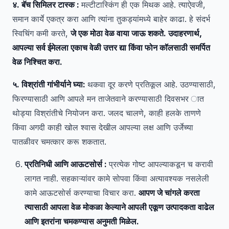
४. बॅच सिमिलर टास्क :
मल्टीटास्किंग ही एक मिथक आहे. त्याऐवजी,
समान कार्ये एकत्र करा आणि त्यांना तुकड्यांमध्ये बाहेर काढा. हे संदर्भ
स्विचिंग कमी करते,
जे एक मोठा वेळ वाया जाऊ शकते. उदाहरणार्थ,
आपल्या सर्व ईमेलला एकाच वेळी उत्तर द्या किंवा फोन कॉलसाठी समर्पित
वेळ निश्चित करा.
५. विश्रांती गांभीर्याने घ्या:
थकवा दूर करणे प्रतिकूल आहे. उठण्यासाठी,
फिरण्यासाठी आणि आपले मन ताजेतवाने करण्यासाठी दिवसभर ात
थोड्या विश्रांतीचे नियोजन करा. जलद चालणे, काही हलके ताणणे
किंवा अगदी काही खोल श्वास देखील आपल्या लक्ष आणि उर्जेच्या
पातळीवर चमत्कार करू शकतात.
प्रतिनिधी आणि आऊटसोर्स :
प्रत्येक गोष्ट आपल्याकडून च करावी
लागत नाही. सहकाऱ्यांवर कामे सोपवा किंवा अत्यावश्यक नसलेली
कामे आऊटसोर्स करण्याचा विचार करा.
आपण जे चांगले करता
त्यासाठी आपला वेळ मोकळा केल्याने आपली एकूण उत्पादकता वाढेल
आणि इतरांना चमकण्यास अनुमती मिळेल.