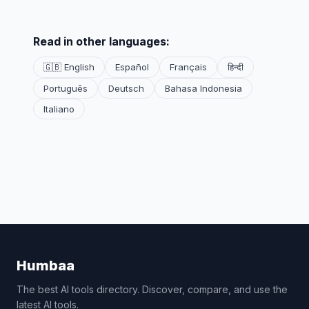
Read in other languages:
🇬🇧 English
Español
Français
हिन्दी
Português
Deutsch
Bahasa Indonesia
Italiano
Humbaa
The best AI tools directory. Discover, compare, and use the
latest AI tools.