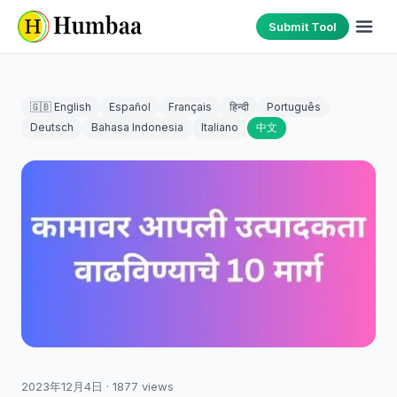
Submit Tool
🇬🇧 English
Español
Français
हिन्दी
Português
Deutsch
Bahasa Indonesia
Italiano
中文
2023年12月4日
·
1877
views