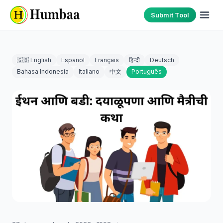
Submit Tool
🇬🇧 English
Español
Français
हिन्दी
Deutsch
Bahasa Indonesia
Italiano
中文
Português