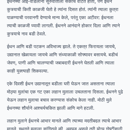
ईथनच्या आई-वडिलांना सुरुवातीला संकोच वाटत होता, पण ईथन
कुत्र्याची किती काळजी घेतो हे त्यांना दिसत होतं. त्यांनी त्याला कुत्रा
पाळण्याची परवानगी देण्याचे मान्य केले, परंतु एका अटीवर: ईथनला
त्याची काळजी घ्यावी लागली. ईथनने आनंदाने होकार दिला आणि त्याने
कुत्र्याचे नाव बडी ठेवले.
ईथन आणि बडी पटकन अविभाज्य झाले. ते एकत्र फिरायला जायचे,
उद्यानात खेळायला जायचे आणि संध्याकाळी सोफ्यावर बसायचे. बडीचं
जेवण, पाणी आणि चालण्याची जबाबदारी ईथनने घेतली आणि त्याला
काही युक्त्याही शिकवल्या.
एके दिवशी ईथन उद्यानातून बडीला घरी घेऊन जात असताना त्याला
मोठ्या मुलांचा एक गट एका लहान मुलाला उचलताना दिसला. ईथनने पुढे
येऊन लहान मुलाचा बचाव करण्यास संकोच केला नाही. मोठी मुले
ईथनच्या शौर्याने आश्चर्यचकित झाली आणि मागे हटली.
लहान मुलाने ईथनचे आभार मानले आणि त्याच्या मदतीबद्दल त्याचे आभार
मानले. इथनने मुलाला सांगितले की, अवघड असले तरी योग्य गोष्टींसाठी