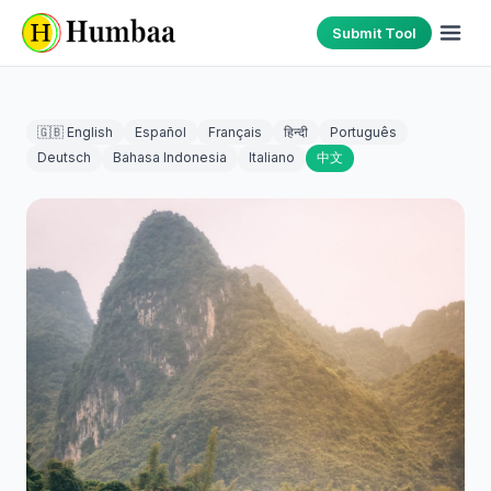
Submit Tool
🇬🇧 English
Español
Français
हिन्दी
Português
Deutsch
Bahasa Indonesia
Italiano
中文